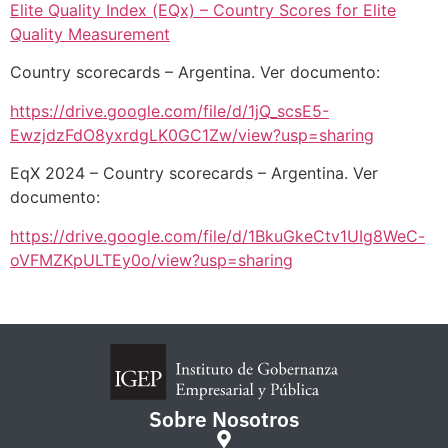
Elite Quality Index (EQx) – Country Scores for Elite
Quality Measurement
Country scorecards – Argentina. Ver documento:
https://drive.google.com/file/d/1jQ_scsE5-
EwzjdzFdO8yxrdgLK0GC1Zw/view?usp=sharing
EqX 2024 – Country scorecards – Argentina. Ver
documento:
https://drive.google.com/file/d/1BkuGkeCtv1UIg8WeC-
oVFMZKpULTEy0o/view?usp=sharing
Sobre Nosotros