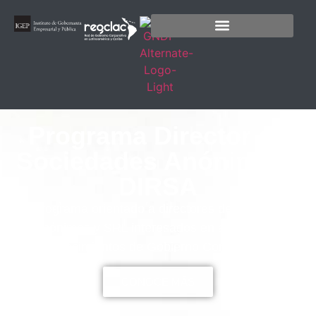
Programa Director de
Sociedades Anónimas |
DIRSA
Un programa orientado a
directores de Sociedades
Anónimas y SRL interesados en ampliar sus
conocimientos de Gobierno Corporativo.
CONOCE MÁS