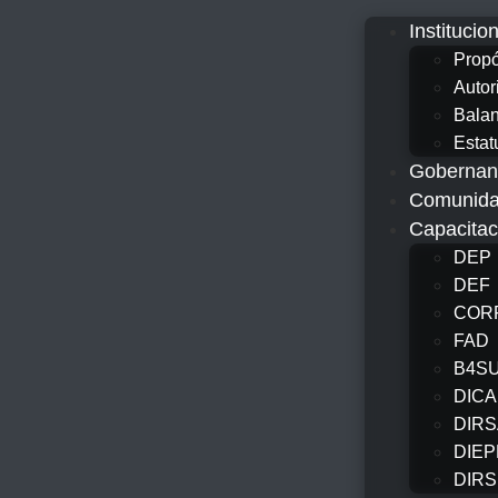
Institucio
Propó
Autor
Bala
Estat
Gobernan
Comunidad
Capacitac
DEP
DEF
COR
FAD
B4S
DICA
DIR
DIEP
DIR