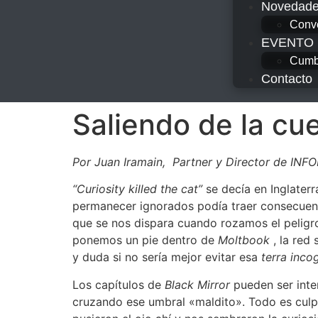
Novedad
Conv
EVENTO
Cumbr
Contacto
Saliendo de la cu
Por Juan Iramain, Partner y Director de IN
“Curiosity killed the cat”
se decía en Inglater
permanecer ignorados podía traer consecuenc
que se nos dispara cuando rozamos el peligr
ponemos un pie dentro de
Moltbook
, la red
y duda si no sería mejor evitar esa
terra inco
Los capítulos de
Black Mirror
pueden ser inte
cruzando ese umbral «maldito». Todo es cul