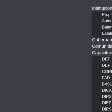
Institucio
Propó
Autor
Bala
Estat
Gobernan
Comunidad
Capacitac
DEP
DEF
COR
FAD
B4S
DICA
DIR
DIEP
DIR