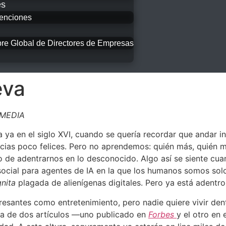
es
enciones
e Global de Directores de Empresas
eva
FOMEDIA
ra ya en el siglo XVI, cuando se quería recordar que andar
ias poco felices. Pero no aprendemos: quién más, quién me
o de adentrarnos en lo desconocido. Algo así se siente cu
 social para agentes de IA en la que los humanos somos sol
gnita
plagada de alienígenas digitales. Pero ya está adentro
resantes como entretenimiento, pero nadie quiere vivir den
pa de dos artículos —uno publicado en
Forbes
y el otro en 