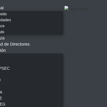
nal
sito
idades
nce
uto
za
 de Directores
ión
PSEC
U
SA
E
SEG