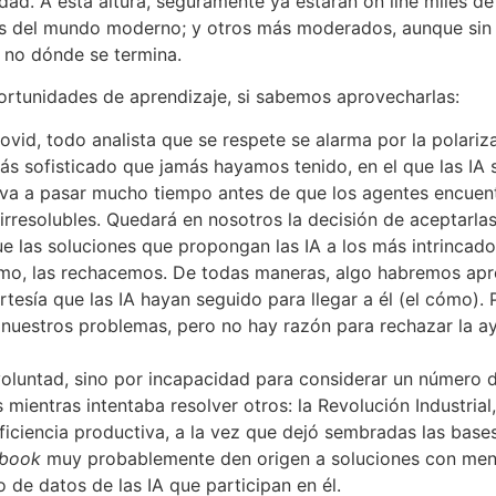
idad. A esta altura, seguramente ya estarán on line miles d
os del mundo moderno; y otros más moderados, aunque sin d
 no dónde se termina.
rtunidades de aprendizaje, si sabemos aprovecharlas:
ovid, todo analista que se respete se alarma por la polari
ás sofisticado que jamás hayamos tenido, en el que las IA 
o va a pasar mucho tiempo antes de que los agentes encuent
irresolubles. Quedará en nosotros la decisión de aceptarlas
as soluciones que propongan las IA a los más intrincad
mo, las rechacemos. De todas maneras, algo habremos aprend
 cortesía que las IA hayan seguido para llegar a él (el cóm
 nuestros problemas, pero no hay razón para rechazar la a
oluntad, sino por incapacidad para considerar un número d
ientras intentaba resolver otros: la Revolución Industria
ficiencia productiva, a la vez que dejó sembradas las base
tbook
muy probablemente den origen a soluciones con meno
 de datos de las IA que participan en él.