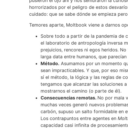
pusieron el ojo ahí y nos sembraron la curios
horrorizados por el peligro de estos desvarí
cuidado: que se sabe dónde se empieza pero
Temores aparte, Moltbook viene a darnos opo
Sobre todo a partir de la pandemia de c
el laboratorio de antropología inversa m
prejuicios, rencores ni egos heridos. N
larga data entre humanos, que parecían 
Método.
Asumamos por un momento que l
sean impracticables. Y que, por eso mis
sí el método, la lógica y las reglas de
tengamos que alcanzar las soluciones a
mostrarnos el camino (o parte de él).
Consecuencias remotas.
No por mala v
muchas veces generó nuevos problemas m
carbón, supuso un salto formidable en e
Los contrapuntos entre agentes en
Mol
capacidad casi infinita de procesamiento