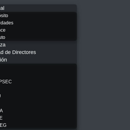
nal
sito
idades
nce
uto
za
 de Directores
ión
PSEC
U
SA
E
SEG