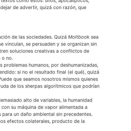
e textos como éstos: unos, apocalípticos,
ejar de advertir, quizá con razón, que
zación de las sociedades. Quizá
Moltbook
sea
se vinculan, se persuaden y se organizan sin
ren soluciones creativas a conflictos de
 o no.
os problemas humanos, por deshumanizadas,
ido: si no el resultado final (el qué), quizá
o). Puede que seamos nosotros mismos quienes
yuda de los sherpas algorítmicos que podrían
emasiado alto de variables, la humanidad
l, con su máquina de vapor alimentada a
s para un daño ambiental sin precedentes.
s efectos colaterales, producto de la